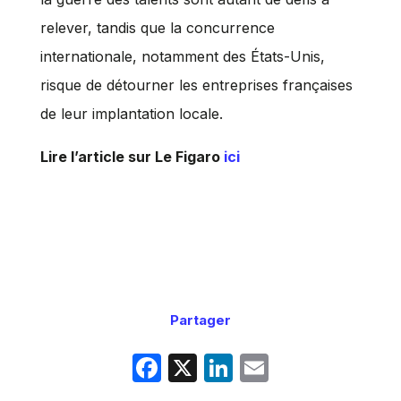
relever, tandis que la concurrence
internationale, notamment des États-Unis,
risque de détourner les entreprises françaises
de leur implantation locale.
Lire l’article sur Le Figaro
ici
Partager
F
X
Li
E
a
n
m